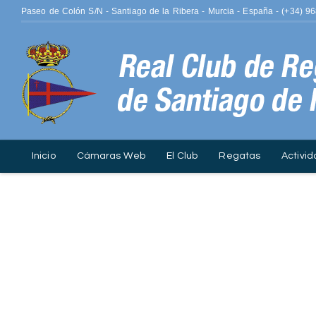
Paseo de Colón S/N - Santiago de la Ribera - Murcia - España - (+34) 9
Inicio
Cámaras Web
El Club
Regatas
Activid
ISO 14001.
Contacto
Fotografía