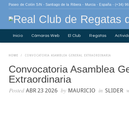
Paseo de Colón S/N - Santiago de la Ribera - Murcia - España - (+34) 9
Inicio
Cámaras Web
El Club
Regatas
Activid
ISO 14001.
Contacto
Fotografía
HOME
/
CONVOCATORIA ASAMBLEA GENERAL EXTRAORDINARIA
Convocatoria Asamblea Ge
Extraordinaria
Posted
by
in
ABR 23 2026
MAURICIO
SLIDER