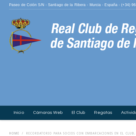
Paseo de Colón S/N - Santiago de la Ribera - Murcia - España - (+34) 9
Inicio
Cámaras Web
El Club
Regatas
Activid
ISO 14001.
Contacto
Fotografía
HOME
/
RECORDATORIO PARA SOCIOS CON EMBARCACIONES EN EL CLUB.