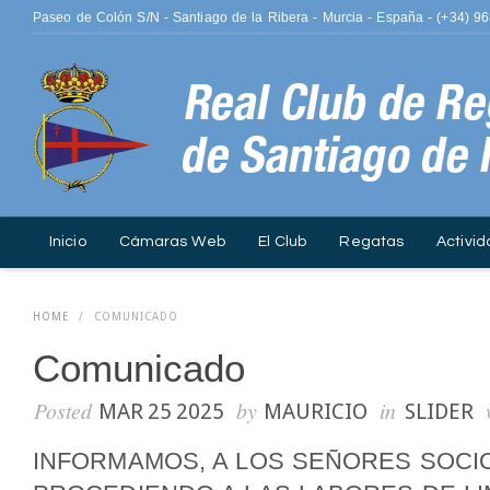
Paseo de Colón S/N - Santiago de la Ribera - Murcia - España - (+34) 9
Inicio
Cámaras Web
El Club
Regatas
Activid
ISO 14001.
Contacto
Fotografía
HOME
/
COMUNICADO
Comunicado
Posted
by
in
MAR 25 2025
MAURICIO
SLIDER
INFORMAMOS, A LOS SEÑORES SOCIO