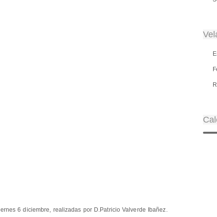
Vel
E
F
R
Cal
iernes 6 diciembre, realizadas por D.Patricio Valverde Ibañez.