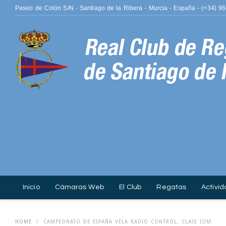
Paseo de Colón S/N - Santiago de la Ribera - Murcia - España - (+34) 9
Inicio
Cámaras Web
El Club
Regatas
Activid
ISO 14001.
Contacto
Fotografía
HOME
/
CAMPEONATO DE ESPAÑA VELA RADIO CONTROL, CLASE IOM