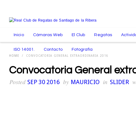
Paseo de Colón S/N - Santiago de la Ribera - Murcia - España - (+34) 9
Inicio
Cámaras Web
El Club
Regatas
Activid
ISO 14001.
Contacto
Fotografía
HOME
/
CONVOCATORIA GENERAL EXTRAORDINARIA 2016
Convocatoria General extr
Posted
by
in
w
SEP 30 2016
MAURICIO
SLIDER