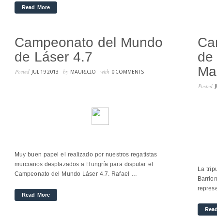
Read More
Campeonato del Mundo
Ca
de Láser 4.7
de 
Mar
Posted
by
with
JUL 19 2013
MAURICIO
0 COMMENTS
Posted
Muy buen papel el realizado por nuestros regatistas
murcianos desplazados a Hungría para disputar el
La tri
Campeonato del Mundo Láser 4.7. Rafael …
Barrio
repres
Read More
Rea