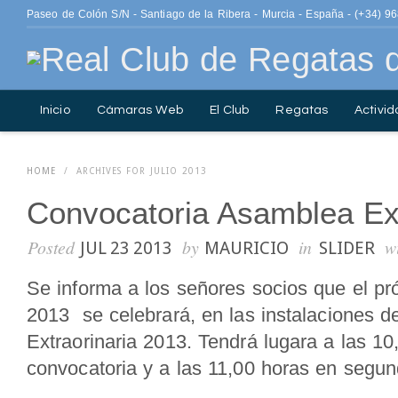
Paseo de Colón S/N - Santiago de la Ribera - Murcia - España - (+34) 9
Inicio
Cámaras Web
El Club
Regatas
Activid
ISO 14001.
Contacto
Fotografía
HOME
/
ARCHIVES FOR JULIO 2013
Convocatoria Asamblea Ext
Posted
by
in
w
JUL 23 2013
MAURICIO
SLIDER
Se informa a los señores socios que el pr
2013 se celebrará, en las instalaciones 
Extraorinaria 2013. Tendrá lugara a las 1
convocatoria y a las 11,00 horas en segun