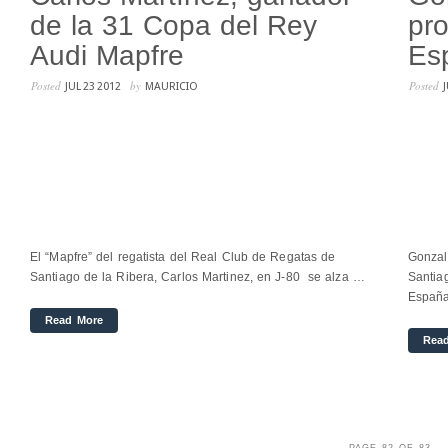
de la 31 Copa del Rey
pr
Audi Mapfre
Esp
Posted
by
Posted
JUL 23 2012
MAURICIO
El “Mapfre” del regatista del Real Club de Regatas de
Gonzal
Santiago de la Ribera, Carlos Martinez, en J-80 se alza …
Santia
Españ
Read More
Rea