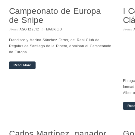
Campeonato de Europa
I 
de Snipe
Clá
Posted
by
Posted
AGO 12 2012
MAURICIO
Francisco y Marina Sánchez Ferrer, del Real Club de
Regatas de Santiago de la Ribera, dominan el Campeonato
de Europa …
Read More
El rega
formado
Albert
Rea
Carlos Martínez, ganador
Go