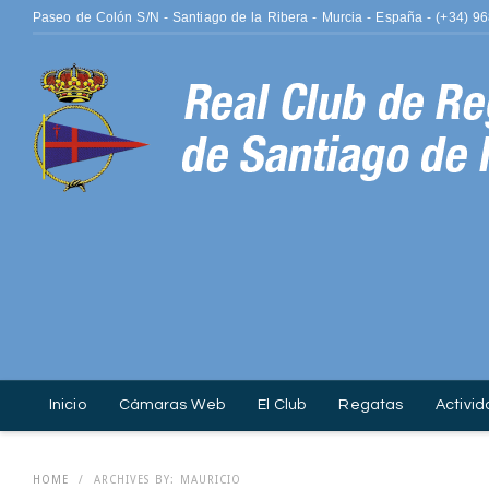
Paseo de Colón S/N - Santiago de la Ribera - Murcia - España - (+34) 9
Inicio
Cámaras Web
El Club
Regatas
Activid
ISO 14001.
Contacto
Fotografía
HOME
/
ARCHIVES BY: MAURICIO