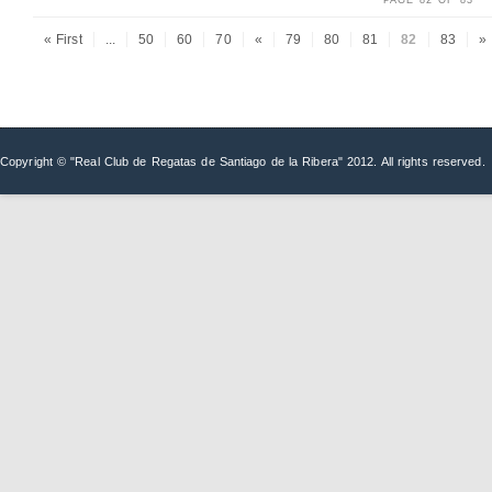
PAGE 82 OF 83
« First
...
50
60
70
«
79
80
81
82
83
»
Copyright © "Real Club de Regatas de Santiago de la Ribera" 2012. All rights reserved.